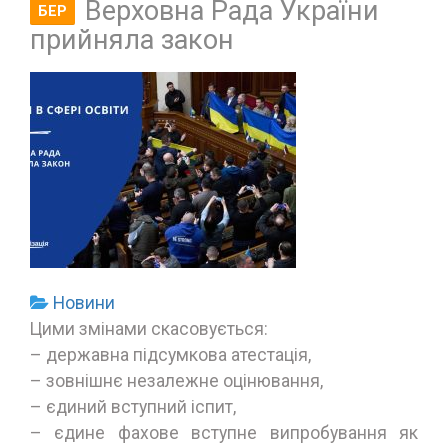
Верховна Рада України
БЕР
прийняла закон
Новини
Цими змінами скасовується:
– державна підсумкова атестація,
– зовнішнє незалежне оцінювання,
– єдиний вступний іспит,
– єдине фахове вступне випробування як