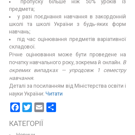
пропуску більше ніж 50% уроків із
предмета;
у разі поєднання навчання в закордонній
школі та школі України з будь-яких форм
навчань;
під час оцінювання предметів варіативної
складової.
Річне оцінювання може бути проведене на
початку навчального року, зокрема й онлайн.
В
окремих випадках — упродовж 1 семестру
навчання
.
Деталі за посиланням від Міністерства освіти і
науки України:
Читати
Facebook
Twitter
Email
Поділитися
КАТЕГОРІЇ
Новини