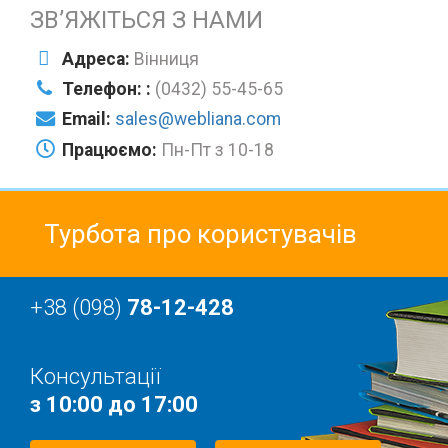
ЗВ’ЯЖІТЬСЯ З НАМИ
Адреса:
Вінниця
Телефон: :
(0432) 55-45-65
Email:
sales@webliana.com
Працюємо:
Пн-Пт з 10-18
Турбота про користувачів
+38 (098)
78-12-428
Консультації
з 10:00 до 17:00