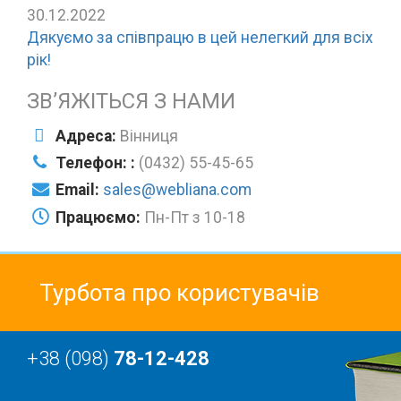
30.12.2022
Дякуємо за співпрацю в цей нелегкий для всіх
рік!
ЗВ’ЯЖІТЬСЯ З НАМИ
Адреса:
Вінниця
Телефон: :
(0432) 55-45-65
Email:
sales@webliana.com
Працюємо:
Пн-Пт з 10-18
Турбота про користувачів
+38 (098)
78-12-428