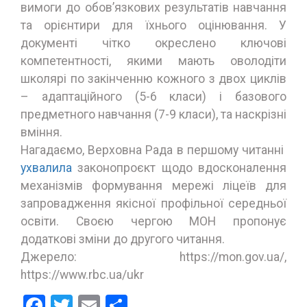
вимоги до обов’язкових результатів навчання
та орієнтири для їхнього оцінювання. У
документі чітко окреслено ключові
компетентності, якими мають оволодіти
школярі по закінченню кожного з двох циклів
– адаптаційного (5-6 класи) і базового
предметного навчання (7-9 класи), та наскрізні
вміння.
Нагадаємо, Верховна Рада в першому читанні
ухвалила
законопроєкт щодо вдосконалення
механізмів формування мережі ліцеїв для
запровадження якісної профільної середньої
освіти. Своєю чергою МОН пропонує
додаткові зміни до другого читання.
Джерело: https://mon.gov.ua/,
https://www.rbc.ua/ukr
Facebook
Twitter
Email
Поділитися