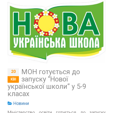
МОН готується до
20
запуску “Нової
КВІ
української школи” у 5-9
класах
Новини
Міністерство освіти готується до запуску