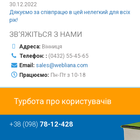
30.12.2022
Дякуємо за співпрацю в цей нелегкий для всіх
рік!
ЗВ’ЯЖІТЬСЯ З НАМИ
Адреса:
Вінниця
Телефон: :
(0432) 55-45-65
Email:
sales@webliana.com
Працюємо:
Пн-Пт з 10-18
Турбота про користувачів
+38 (098)
78-12-428