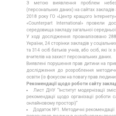
З метою виявлення проблем небезп
(персональних даних) на сайтах закладів 
2018 року ГО «Центр кращого Інтернету» 
«Counterpart International» провели д
середовища закладу загальної середньої 
У ході дослідження проаналізовано 288 
України, 24 сторінки закладів у соціальни
та 314 осіб батьків учнів, або осіб, які 
вчителів на захист персональних даних.
Виявлені порушення прав дитини на прив
дослідження до розроблення методичн
освіти (із фокусом на повагу прав людини
Рекомендації щодо роботи сайту закла
Лист ДНУ “Інститут модернізації змі
рекомендації щодо організації роботи 
онлайновому просторі)”
Додаток №1. Методичні рекомендації щ
повагу прав людини в онлайновому прост