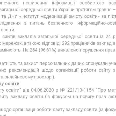
ечного поширення інформації особистого хар
загальної середньої освіти України протягом травня 
та ДНУ «Інститут модернізації змісту освіти» за пі
ослідження з питань безпечного інформаційно-осві
освіти.
сайтів закладів загальної середньої освіти із 24 ре
х мережах, а також відповіді 292 працівників закладів
їх замінюють. На 284 (96,61%) виявлено порушення прав 
атність та захист персональних даних спонукали уча
их рекомендацій щодо організації роботи сайту з
 в онлайновому просторі).
ду освіти
сту освіти” від 04.06.2020 р № 221/10-1154 “Про мет
сайту закладу освіти (із фокусом на повагу прав лю
одо організації роботи сайту закладу освіти (із фок
орі