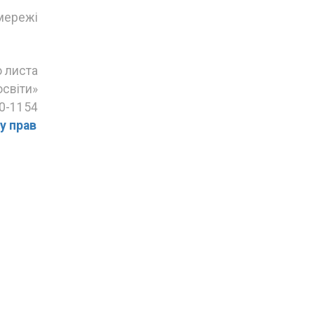
мережі
о листа
освіти»
10-1154
у прав