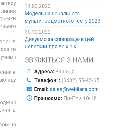
актеру
14.03.2023
– липня
Модель національного
дтримки
мультипредметного тесту 2023
тнього
30.12.2022
Дякуємо за співпрацю в цей
гіонів
нелегкий для всіх рік!
 освіти
учнів і
ЗВ’ЯЖІТЬСЯ З НАМИ
Адреса:
Вінниця
сників
акладу
Телефон: :
(0432) 55-45-65
Email:
sales@webliana.com
Працюємо:
Пн-Пт з 10-18
одичні
дини в
усом на